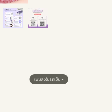
เพิ่มลงในรถเข็น +