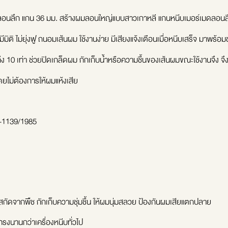
กน 36 มม. สร้างผมลอนใหญ่แบบสาวเกาหลี แกนหนีบเมอร์เมดลอนลึกกว่าเ
มีมิติ ไม่ยุ่งฟู ถนอมเส้นผม ใช้งานง่าย มีเสียงแจ้งเตือนเมื่อหนีบเสร็จ มาพ
ึง 10 เท่า ช่วยปิดเกล็ดผม กักเก็บน้ำหรือความชื้นของเส้นผมขณะใช้งานจึง จึง
ดยไม่ต้องการให้ผมแห้งเสีย
-1139/1985
สกัดจากพืช กักเก็บความชุ่มชื้น ให้ผมนุ่มสลวย ป้องกันผมเสียแตกปลาย
รงนานกว่าเครื่องหนีบทั่วไป