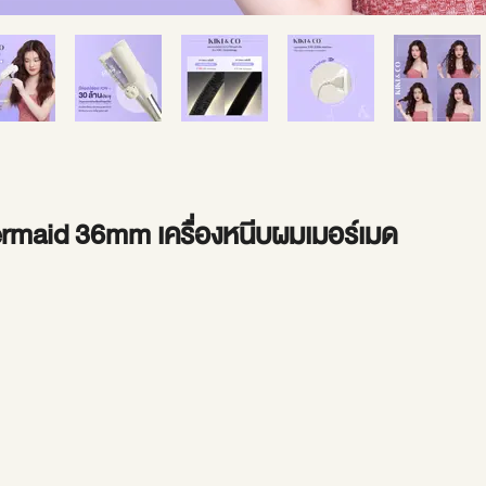
maid 36mm เครื่องหนีบผมเมอร์เมด
ราคา
ขาย
ลด