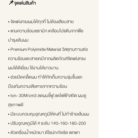
📌จุดเด่นสินค้า
• จัดแต่งทรงผมได้ทุกที่ ไม่ต้องเสียบสาย
• แกนความร้อนเซรามิก เคลือบโปรตีนจากพืช
บำรุงเส้นผม
• Premium Polyimide Material วัสดุทนทานต่อ
ความร้อนและสารเคมีจากผลิตภัณฑ์จัดแต่งทรง
ผมได้ดีเยี่ยม ใช้งานได้ยาวนาน
• ช่วยปิดเกล็ดผม ทำให้กักเก็บความชุ่มชื้นและ
ป้องกันความเสียหายจากความร้อน
• Ion- 30M/cm3 ลดผมชี้ฟู ลดไฟฟ้าสถิต ผมดู
สุขภาพดี
• มีระบบควบคุมอุณหภูมิให้คงที่ ไม่ทำร้ายเส้นผม
• ปรับอุณหภูมิได้ 4 ระดับ 140-160-180-200
• ตัวเครื่องน้ำหนักเบา ดีไซน์กะทัดรัด พกพา