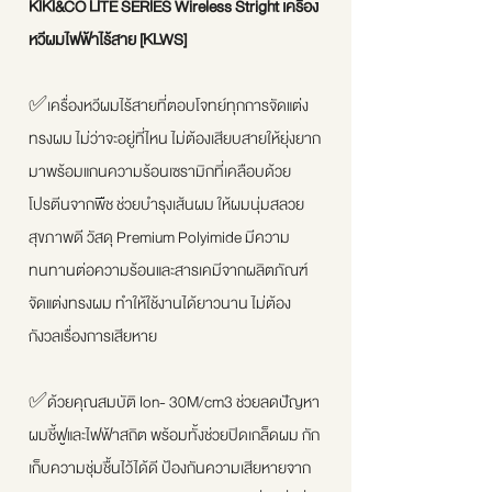
KIKI&CO LITE SERIES Wireless Stright เครื่อง
หวีผมไฟฟ้าไร้สาย [KLWS]
✅เครื่องหวีผมไร้สายที่ตอบโจทย์ทุกการจัดแต่ง
ทรงผม ไม่ว่าจะอยู่ที่ไหน ไม่ต้องเสียบสายให้ยุ่งยาก
มาพร้อมแกนความร้อนเซรามิกที่เคลือบด้วย
โปรตีนจากพืช ช่วยบำรุงเส้นผม ให้ผมนุ่มสลวย
สุขภาพดี วัสดุ Premium Polyimide มีความ
ทนทานต่อความร้อนและสารเคมีจากผลิตภัณฑ์
จัดแต่งทรงผม ทำให้ใช้งานได้ยาวนาน ไม่ต้อง
กังวลเรื่องการเสียหาย
✅ด้วยคุณสมบัติ Ion- 30M/cm3 ช่วยลดปัญหา
ผมชี้ฟูและไฟฟ้าสถิต พร้อมทั้งช่วยปิดเกล็ดผม กัก
เก็บความชุ่มชื้นไว้ได้ดี ป้องกันความเสียหายจาก