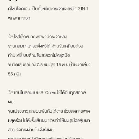
ดีไซน์โดดเด่น เป็นทั้งหวีและกระจกแต่งหน้า 2 IN 1
พกพาสะดวก
✨ ไซส์เล็กขนาดพกพามีกระจกหลัง
ฐานกลมสามารถตั้งหวีได้ ด้ามจับเคลือบด้วย
กำมะหยี่แบบด้านจับสะดวกไม่หลุดมือ
ขนาดเส้นรอบวง 7.5 ซม. สูง 15 ซม. น้ำหนักเพียง
55 กรัม
✨ แกนไนลอนแบบ S-Curve ใช้ได้กับทุกสภาพ
ผม
ขนแปรงยาว สางผมพันกันได้ง่าย ช่วยลดการขาด
หลุดร่วง ไม่ดึงรั้งเส้นผม ช่วยทำให้ผมดูมีวอลุ่มเงา
สวย จัดทรงง่าย ไม่ดึงรั้งผม