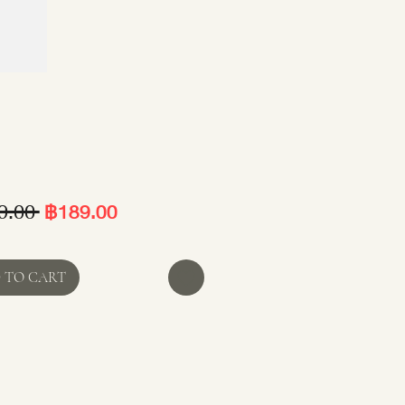
ราคา
ราคา
9.00 
฿189.00
ปกติ
ขาย
ลด
 TO CART