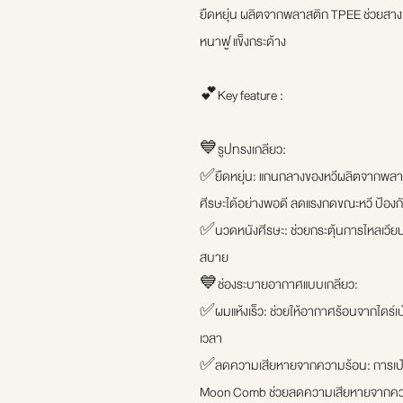
ยืดหยุ่น ผลิตจากพลาสติก TPEE ช่วยสางเ
หนาฟู แข็งกระด้าง
💕Key feature :
💙รูปทรงเกลียว:
✅ยืดหยุ่น: แกนกลางของหวีผลิตจากพลาสติก
ศีรษะได้อย่างพอดี ลดแรงกดขณะหวี ป้องก
✅นวดหนังศีรษะ: ช่วยกระตุ้นการไหลเวีย
สบาย
💙ช่องระบายอากาศแบบเกลียว:
✅ผมแห้งเร็ว: ช่วยให้อากาศร้อนจากไดร์เป
เวลา
✅ลดความเสียหายจากความร้อน: การเป่า
Moon Comb ช่วยลดความเสียหายจากควา