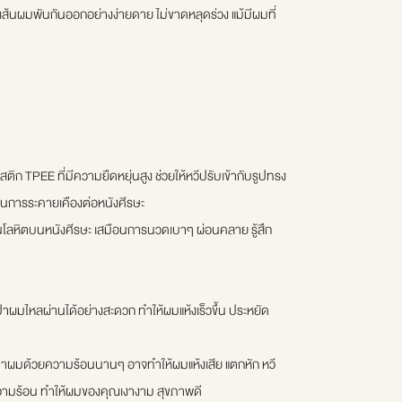
ส้นผมพันกันออกอย่างง่ายดาย ไม่ขาดหลุดร่วง แม้มีผมที่
 TPEE ที่มีความยืดหยุ่นสูง ช่วยให้หวีปรับเข้ากับรูปทรง
ันการระคายเคืองต่อหนังศีรษะ
นโลหิตบนหนังศีรษะ เสมือนการนวดเบาๆ ผ่อนคลาย รู้สึก
่าผมไหลผ่านได้อย่างสะดวก ทำให้ผมแห้งเร็วขึ้น ประหยัด
ผมด้วยความร้อนนานๆ อาจทำให้ผมแห้งเสีย แตกหัก หวี
มร้อน ทำให้ผมของคุณเงางาม สุขภาพดี