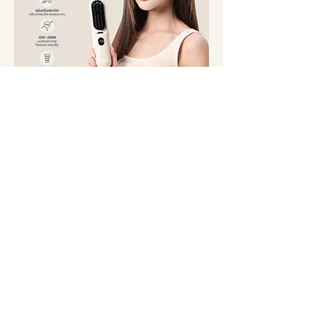
KIKI&CO Portable Electric Comb เครื่อง
หวีผมไฟฟ้าไร้สาย [KPE]
ราคาปกติ
ราคาขายลด
฿3,990.00
฿1,490.00