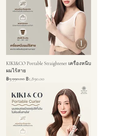
KIKI&CO Portable Straightener เครื่องหนีบ
ผมไร้สาย
ราคาปกติ
ราคาขายลด
฿3,990.00
฿1,890.00